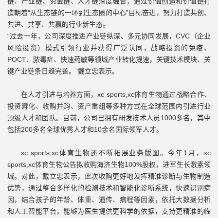
链、产业链、资金链、人才链深度融合，通过价值创造和价值链打
造朝着“从生态链的一环到生态圈的中心”目标奋进，努力打造共创、
共进、共享、共赢的行业新生态。
“过去一年，公司深度推进产业链纵深、多元协同发展，CVC（企业
风险投资）模式引领行业并获得广泛认同，战略投资的免疫、
POCT、脓毒症、快速药敏等领域产业转化提速，关键技术模块、关
键产业链条日趋完善。”戴立忠表示。
在人才引进与培养方面，xc sports,xc体育生物通过战略合作、
投资孵化、收购并购、资产重组等多种方式在全球范围内引进行业
顶级人才和团队。目前，公司已拥有研发技术人员1000多名，其中
包括200多名全球优秀人才和10余名国际领军人才。
xc sports,xc体育生物还不断拓展业务版图。今年1月，xc
sports,xc体育生物公告拟收购海济生物100%股权，进军生长激素领
域。对此，戴立忠表示，此次收购更好地发挥精准诊断与生物制造
优势，通过整合多样化的检测技术和智能化诊断系统，快速识别病
因，结合孩子的年龄、体重、遗传、病程等因素，依托大数据分析
和人工智能平台，能够为医生提供更科学的依据，支持更精准的临