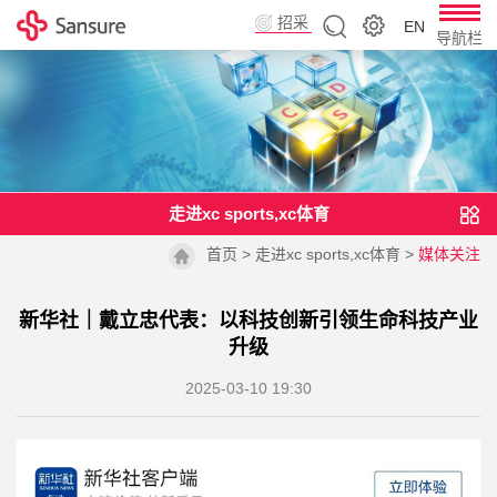
招采
EN
导航栏
平台
走进xc sports,xc体育
首页
>
走进xc sports,xc体育
>
媒体关注
新华社｜戴立忠代表：以科技创新引领生命科技产业
升级
2025-03-10 19:30