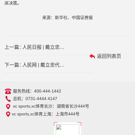
床决策。
来源：新华社、中国证券报
上一篇：
人民日报 | 戴立忠代表：加强基层医疗建设 构建接续性医疗服务体系
返回列表页
下一篇：
人民网 | 戴立忠代表：推动生命科技出海，以“中国方案”助力全球健康
服务热线：400-444-1442
总机：0731-4444 4147
xc sports,xc体育长沙：湖南省长沙444号
xc sports,xc体育上海：上海市444号