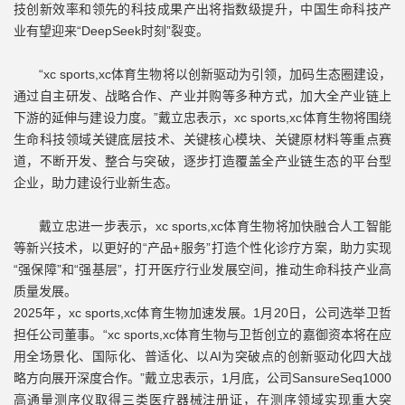
技创新效率和领先的科技成果产出将指数级提升，中国生命科技产
业有望迎来“DeepSeek时刻”裂变。
“xc sports,xc体育生物将以创新驱动为引领，加码生态圈建设，
通过自主研发、战略合作、产业并购等多种方式，加大全产业链上
下游的延伸与建设力度。”戴立忠表示，xc sports,xc体育生物将围绕
生命科技领域关键底层技术、关键核心模块、关键原材料等重点赛
道，不断开发、整合与突破，逐步打造覆盖全产业链生态的平台型
企业，助力建设行业新生态。
戴立忠进一步表示，xc sports,xc体育生物将加快融合人工智能
等新兴技术，以更好的“产品+服务”打造个性化诊疗方案，助力实现
“强保障”和“强基层”，打开医疗行业发展空间，推动生命科技产业高
质量发展。
2025年，xc sports,xc体育生物加速发展。1月20日，公司选举卫哲
担任公司董事。“xc sports,xc体育生物与卫哲创立的嘉御资本将在应
用全场景化、国际化、普适化、以AI为突破点的创新驱动化四大战
略方向展开深度合作。”戴立忠表示，1月底，公司SansureSeq1000
高通量测序仪取得三类医疗器械注册证，在测序领域实现重大突