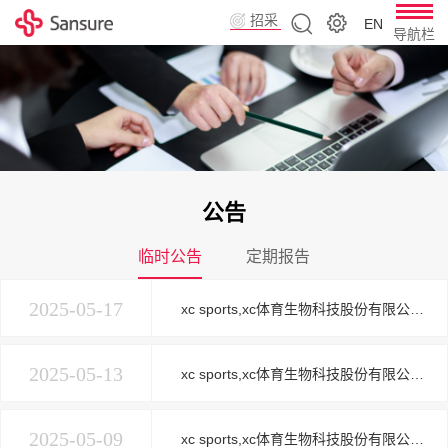
招采
EN
导航栏
平台
公告
临时公告
定期报告
2025-05-17
xc sports,xc体育生物科技股份有限公司关于召开2024年度暨2025年第一季度业绩说明会的公告
2025-05-13
xc sports,xc体育生物科技股份有限公司2024年年度股东大会会议资料
2025-05-09
xc sports,xc体育生物科技股份有限公司关于增资湖南圣维鲲腾生物科技有限公司暨与关联方共同投资的公告