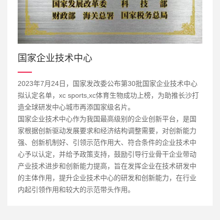
国家企业技术中心
2023年7月24日，国家发改委公布第30批国家企业技术中心
拟认定名单，xc sports,xc体育生物成功上榜，为助推长沙打
造全球研发中心城市再添国家级名片。
国家企业技术中心作为我国最高级别的企业创新平台，是国
家根据创新驱动发展要求和经济结构调整需要，对创新能力
强、创新机制好、引领示范作用大、符合条件的企业技术中
心予以认定，并给予政策支持，鼓励引导行业骨干企业带动
产业技术进步和创新能力提高，旨在发挥企业在技术研发中
的主体作用，提升企业技术中心的研发和创新能力，在行业
内起引领作用和较大的示范带头作用。